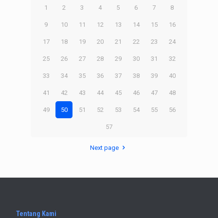
1
2
3
4
5
6
7
8
9
10
11
12
13
14
15
16
17
18
19
20
21
22
23
24
25
26
27
28
29
30
31
32
33
34
35
36
37
38
39
40
41
42
43
44
45
46
47
48
49
50
51
52
53
54
55
56
57
Next page
Tentang Kami